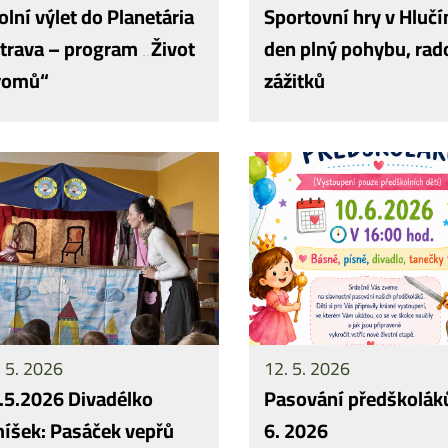
olní výlet do Planetária
Sportovní hry v Hlučí
trava – program „Život
den plný pohybu, rado
romů“
zážitků
 5. 2026
12. 5. 2026
.5.2026 Divadélko
Pasování předškolák
íšek: Pasáček vepřů
6. 2026