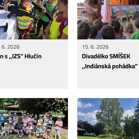
 6. 2026
15. 6. 2026
n s ,,IZS" Hlučín
Divadélko SMÍŠEK
,,Indiánská pohádka"