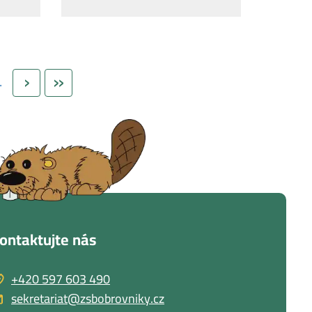
Následující stránka
Poslední stránka
›
»
…
ontaktujte nás
+420 597 603 490
sekretariat@zsbobrovniky.cz