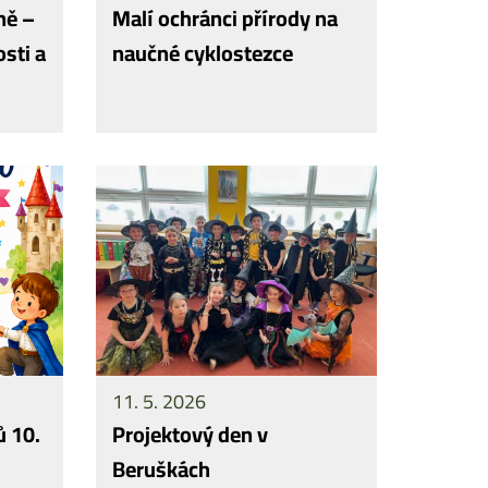
ně –
Malí ochránci přírody na
sti a
naučné cyklostezce
11. 5. 2026
ů 10.
Projektový den v
Beruškách