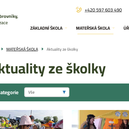
+420 597 603 490
brovníky,
Menu
zace
ZÁKLADNÍ ŠKOLA
MATEŘSKÁ ŠKOLA
ÚŘ
navigace
MATEŘSKÁ ŠKOLA
Aktuality ze školky
ktuality ze školky
ategorie