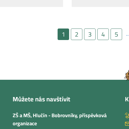
tránkování
Aktuální
1
Page
2
Page
3
Page
4
Page
5
stránka
Můžete nás navštívit
K
ZŠ a MŠ, Hlučín - Bobrovníky, příspěvková
organizace