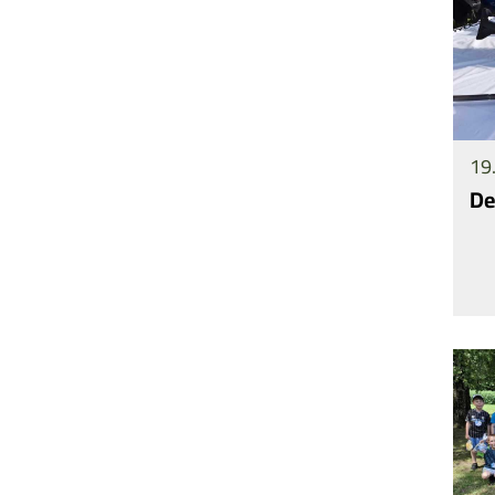
19.
De