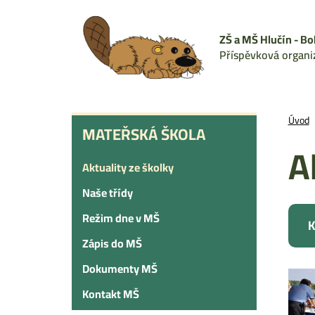
Přejít
k
ZŠ a MŠ Hlučín - Bo
hlavnímu
Příspěvková organi
obsahu
MATEŘSKÁ
Úvod
MATEŘSKÁ ŠKOLA
ŠKOLA
A
Aktuality ze školky
Naše třídy
Režim dne v MŠ
K
Zápis do MŠ
Dokumenty MŠ
Kontakt MŠ