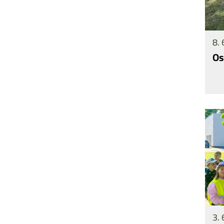
8. 
Os
3. 