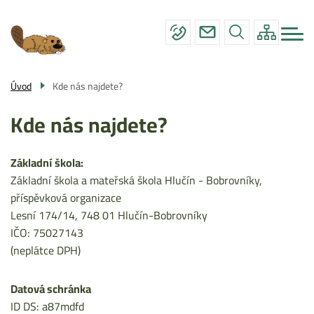
Menu
Přejít
ZÁKLADNÍ ŠKOLA
navigace
k
hlavnímu
MATEŘSKÁ ŠKOLA
obsahu
ÚŘEDNÍ DESKA
Úvod
Kde nás najdete?
FOTOGALERIE
Kde nás najdete?
KONTAKTY
Základní škola:
Základní škola a mateřská škola Hlučín - Bobrovníky,
příspěvková organizace
Lesní 174/14, 748 01 Hlučín-Bobrovníky
IČO: 75027143
(neplátce DPH)
Datová schránka
ID DS: a87mdfd