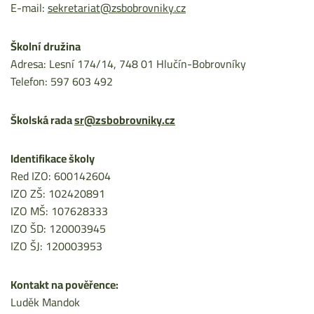
E-mail:
sekretariat@zsbobrovniky.cz
Školní družina
Adresa: Lesní 174/14, 748 01 Hlučín-Bobrovníky
Telefon: 597 603 492
Školská rada
sr@zsbobrovniky.cz
Identifikace školy
Red IZO: 600142604
IZO ZŠ: 102420891
IZO MŠ: 107628333
IZO ŠD: 120003945
IZO ŠJ: 120003953
Kontakt na pověřence:
Luděk Mandok