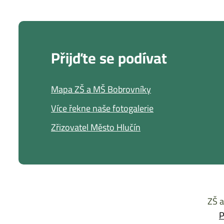
Přijďte se podívat
Mapa ZŠ a MŠ Bobrovníky
Více řekne naše fotogalerie
Zřizovatel Město Hlučín
ZŠ a
P