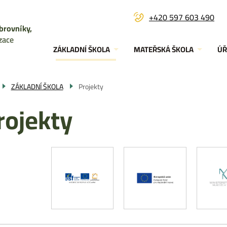
+420 597 603 490
brovníky,
Menu
zace
ZÁKLADNÍ ŠKOLA
MATEŘSKÁ ŠKOLA
ÚŘ
navigace
ZÁKLADNÍ ŠKOLA
Projekty
rojekty