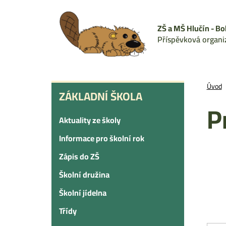
Přejít
k
ZŠ a MŠ Hlučín - Bo
hlavnímu
Příspěvková organi
obsahu
ZÁKLADNÍ
Úvod
ZÁKLADNÍ ŠKOLA
ŠKOLA
P
Aktuality ze školy
Informace pro školní rok
Zápis do ZŠ
Školní družina
Školní jídelna
Třídy