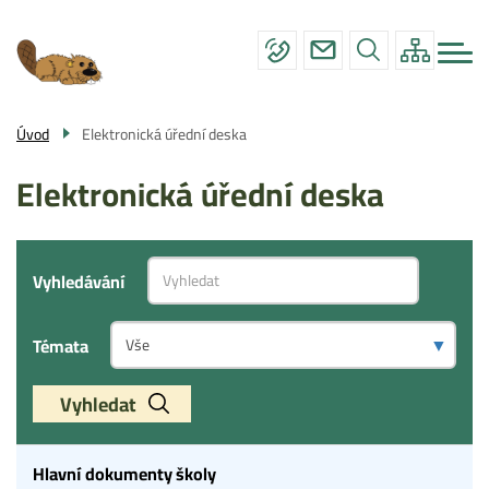
Menu
Přejít
ZÁKLADNÍ ŠKOLA
navigace
k
hlavnímu
MATEŘSKÁ ŠKOLA
obsahu
ÚŘEDNÍ DESKA
Úvod
Elektronická úřední deska
FOTOGALERIE
Elektronická úřední deska
KONTAKTY
Vyhledávání
Témata
Vyhledat
Hlavní dokumenty školy