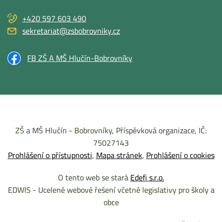
+420 597 603 490
sekretariat@zsbobrovniky.cz
FB ZŠ A MŠ Hlučín-Bobrovníky
ZŠ a MŠ Hlučín - Bobrovníky, Příspěvková organizace, IČ:
75027143
Prohlášení o přístupnosti
Mapa stránek
Prohlášení o cookies
O tento web se stará
Edefi s.r.o.
EDWIS - Ucelené webové řešení včetně legislativy pro školy a
obce